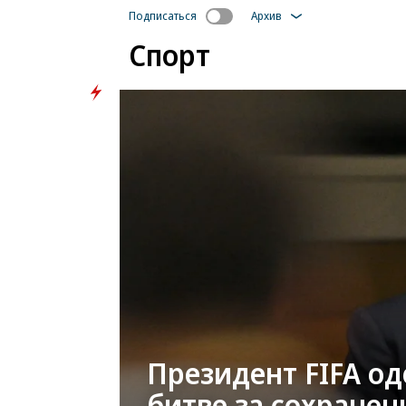
Подписаться
Архив
Спорт
Главные
новости
Президент FIFA о
битве за сохранен