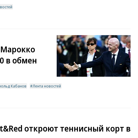
овостей
 Марокко
0 в обмен
нольд Кабанов
Лента новостей
st&Red откроют теннисный корт в