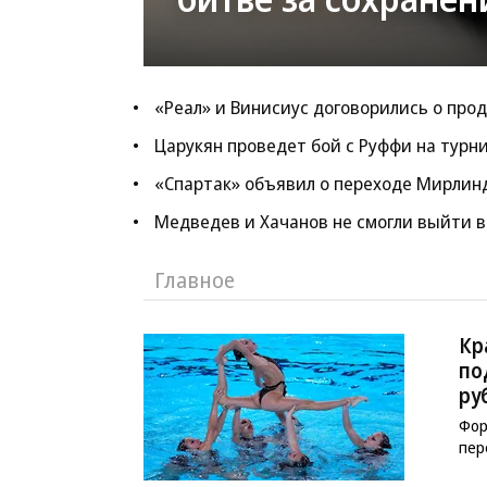
«Реал» и Винисиус договорились о про
Царукян проведет бой с Руффи на турни
«Спартак» объявил о переходе Мирлин
Медведев и Хачанов не смогли выйти в
Главное
Кр
по
ру
Фор
пер