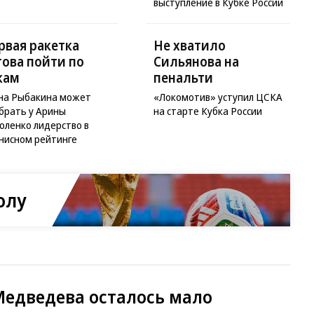
выступление в Кубке России
рвая ракетка
Не хватило
това пойти по
Сильянова на
кам
пенальти
на Рыбакина может
«Локомотив» уступил ЦСКА
брать у Арины
на старте Кубка России
оленко лидерство в
нисном рейтинге
олу
 Медведева осталось мало