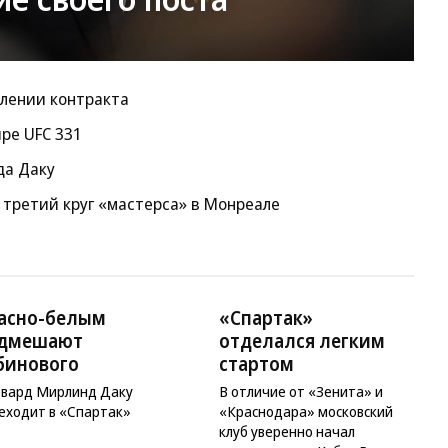
длении контракта
ре UFC 331
да Даку
 третий круг «мастерса» в Монреале
асно-белым
«Спартак»
дмешают
отделался легким
бинового
стартом
вард Мирлинд Даку
В отличие от «Зенита» и
еходит в «Спартак»
«Краснодара» московский
клуб уверенно начал