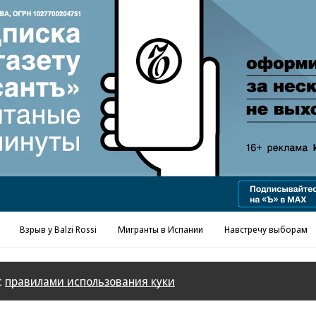
Реклама в «Ъ» www.kommersant.ru/ad
Взрыв у Balzi Rossi
Мигранты в Испании
Навстречу выборам
с
правилами использования куки