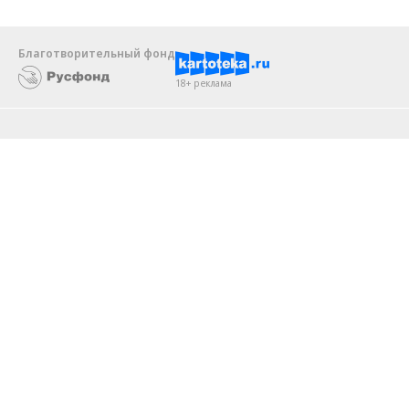
Благотворительный фонд
18+ реклама
О «Коммерсанте»
Android
Архив
Обратная связь
Контакты
Правовая информация
Реклама
E-mail рассылки
Вакансии
18+
© АО «Коммерсантъ». 127006, Москва, Оружейный переулок д. 41,
тел. +7 (495) 797-69-70.
Сетевое издание «Коммерсантъ» (доменное имя сайта:
kommersant.ru) зарегистрировано Федеральной службой
по надзору в сфере связи, информационных технологий и массовых