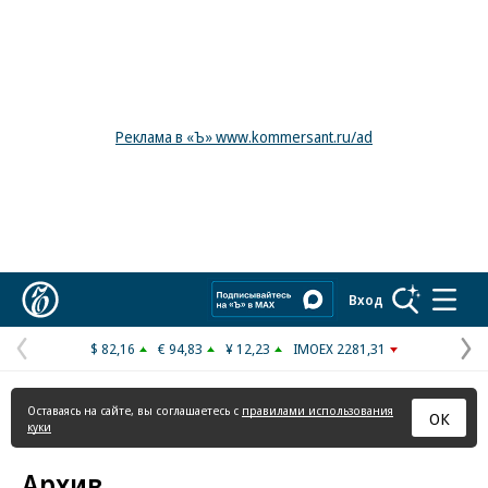
Реклама в «Ъ» www.kommersant.ru/ad
Коммерсантъ
Вход
$ 82,16
€ 94,83
¥ 12,23
IMOEX 2281,31
Предыдущая
С
страница
с
Оставаясь на сайте, вы соглашаетесь с
правилами использования
ОК
куки
Архив