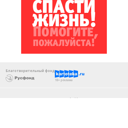
Благотворительный фонд
18+ реклама
О «Коммерсанте»
Android
Архив
Обратная связь
Контакты
Правовая информация
Реклама
E-mail рассылки
Вакансии