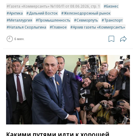
Газета «Коммерсантъ» №100/П от 08.06.2026, стр. 1
Бизнес
Арктика
Дальний Восток
Железнодорожный рынок
Металлургия
Промышленность
Севморпуть
Транспорт
Наталья Скорлыгина
Главное
Архив газеты «Коммерсантъ»
6 мин.
Какими путями идти к хорошей