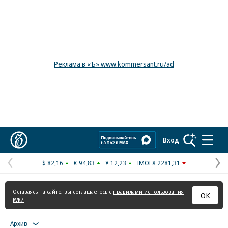
Реклама в «Ъ» www.kommersant.ru/ad
Коммерсантъ
Вход
$ 82,16
€ 94,83
¥ 12,23
IMOEX 2281,31
Предыдущая
С
страница
с
Оставаясь на сайте, вы соглашаетесь с
правилами использования
ОК
куки
Архив