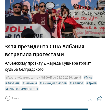
Зятя президента США Албания
встретила протестами
Албанскому проекту Джареда Кушнера грозит
судьба белградского
Газета «Коммерсантъ» №100/П от 08.06.2026, стр. 6
Мир
Албания
Балканы
Геннадий Сысоев
Главное
Архив
газеты «Коммерсантъ»
3 мин.