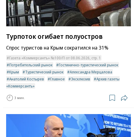
Турпоток огибает полуостров
Спрос туристов на Крым сократился на 31%
Газета «Коммерсантъ» №100/П от 08.06.2026, стр. 1
Потребительский рынок
Гостинично-туристический рынок
Крым
Туристический рынок
Александра Мерцалова
Анатолий Костырев
Главное
Эксклюзив
Архив газеты
«Коммерсантъ»
3 мин.