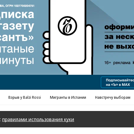
Реклама в «Ъ» www.kommersant.ru/ad
Взрыв у Balzi Rossi
Мигранты в Испании
Навстречу выборам
с
правилами использования куки