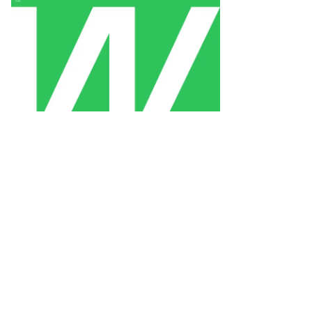
с-
ководитель
АУ
есурсный
олодежный
нтр»
ексей
юбцов
то:
есс-
ужба
нистерства
лам
олодежи
спублики
тарстан