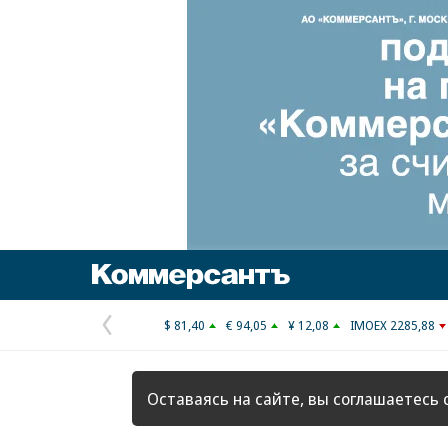
Коммерсантъ
$ 81,40
€ 94,05
¥ 12,08
IMOEX 2285,88
Предыдущая
страница
Оставаясь на сайте, вы соглашаетесь 