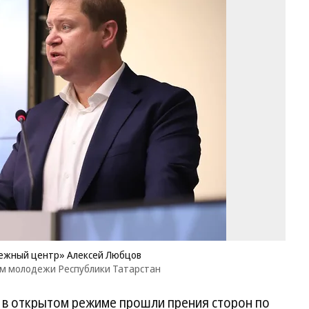
Эк
ру
ФГ
«Р
м
це
Ал
Л
Фо
Пр
сл
Ми
по
де
м
Ре
Та
дежный центр» Алексей Любцов
ам молодежи Республики Татарстан
в открытом режиме прошли прения сторон по