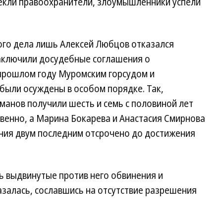
секли правоохранители, злоумышленники успели
того дела лишь Алексей Любцов отказался
заключили досудебные соглашения о
 прошлом году Муромским горсудом и
ыли осуждены в особом порядке. Так,
манов получили шесть и семь с половиной лет
венно, а Марина Бокарева и Анастасия Смирнова
ания двум последним отсрочено до достижения
 выдвинутые против него обвинения и
залась, сославшись на отсутствие разрешения