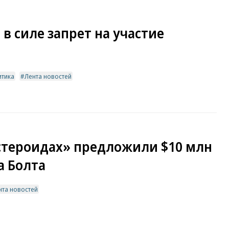
а в силе запрет на участие
итика
Лента новостей
стероидах» предложили $10 млн
а Болта
нта новостей