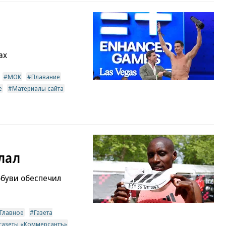
ах
МОК
Плавание
е
Материалы сайта
елал
буви обеспечил
Главное
Газета
 газеты «Коммерсантъ»