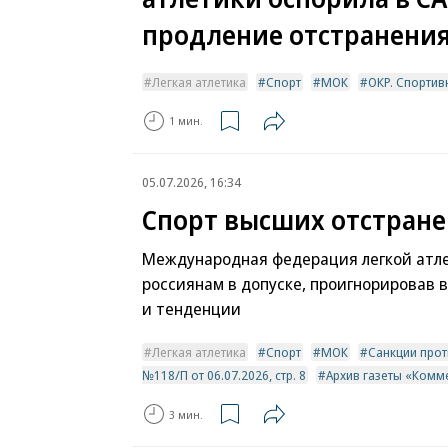
продление отстранени
Легкая атлетика
Спорт
МОК
ОКР. Спортив
1 мин.
05.07.2026, 16:34
Спорт высших отстран
Международная федерация легкой атле
россиянам в допуске, проигнорировав 
и тенденции
Легкая атлетика
Спорт
МОК
Санкции прот
№118/П от 06.07.2026, стр. 8
Архив газеты «Комм
3 мин.