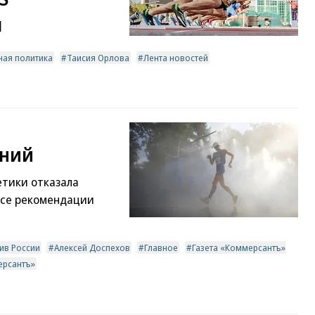
я
ная политика
Таисия Орлова
Лента новостей
ений
тики отказала
все рекомендации
ив России
Алексей Доспехов
Главное
Газета «Коммерсантъ»
ерсантъ»