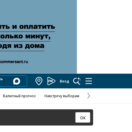
Вход
Коммерсантъ
FM
Валютный прогноз
Навстречу выборам
Скандал в FIFA
Названия опе
Колесников
Следующая
страница
ОК