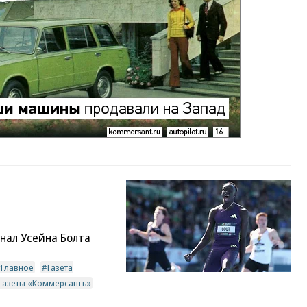
нал Усейна Болта
Главное
Газета
 газеты «Коммерсантъ»