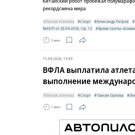
Китайский робот пробежал полумарафо
рекордсмена мира
Легкая атлетика
Спорт
Александр Петров
№69/П от 20.04.2026, стр. 12
Архив газеты «Комм
2 мин.
15.04.2026, 13:03
ВФЛА выплатила атлетам
выполнение междунар
Легкая атлетика
Спорт
Таисия Орлова
Ле
1 мин.