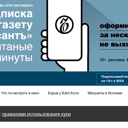
Реклама в «Ъ» www.kommersant.ru/ad
Что посмотреть в кино
Взрыв у Balzi Rossi
Мигранты в Испании
с
правилами использования куки