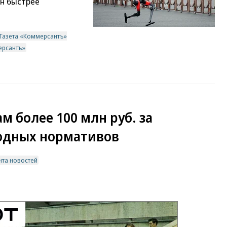
н быстрее
Газета «Коммерсантъ»
ерсантъ»
 более 100 млн руб. за
одных нормативов
нта новостей