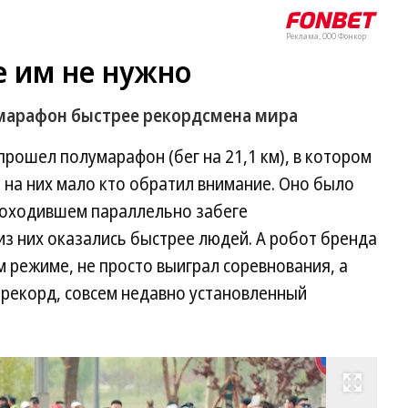
Реклама, ООО Фонкор
е им не нужно
марафон быстрее рекордсмена мира
 прошел полумарафон (бег на 21,1 км), в котором
о на них мало кто обратил внимание. Оно было
роходившем параллельно забеге
з них оказались быстрее людей. А робот бренда
 режиме, не просто выиграл соревнования, а
 рекорд, совсем недавно установленный
Развернуть на весь экран