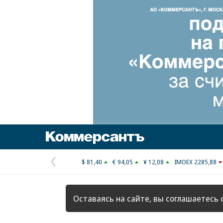
Коммерсантъ
$ 81,40
€ 94,05
¥ 12,08
IMOEX 2285,88
Предыдущая
страница
Оставаясь на сайте, вы соглашаетесь 