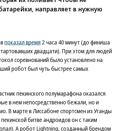
 батарейки, направляет в нужную
ов
показал время
2 часа 40 минут (до финиша
стартовавших двадцати). При этом для людей
токол соревнований было установлено на
учший робот был чуть быстрее самых
астник пекинского полумарафона оказался
рые в нем непосредственно бежали, но и
о. В марте в Лиссабоне спортсмен из Уганды
в пекинской битве андроидов он с таким
опал). А робот Lightning, созданный брендом