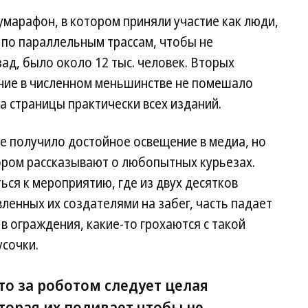
ро
умарафон, в котором приняли участие как люди,
Li
он
 по параллельным трассам, чтобы не
го
азад, было около 12 тыс. человек. Вторых
ос
че
ение в численном меньшинстве не помешало
по
а страницы практически всех изданий.
Фо
W
Li
 получило достойное освещение в медиа, но
/
тором рассказывают о любопытных курьезах.
V
/
ься к мероприятию, где из двух десятков
Ge
енных их создателями на забег, часть падает
Im
 в ограждения, какие-то грохаются с такой
усочки.
то за роботом следует целая
торая их поливает чтобы не