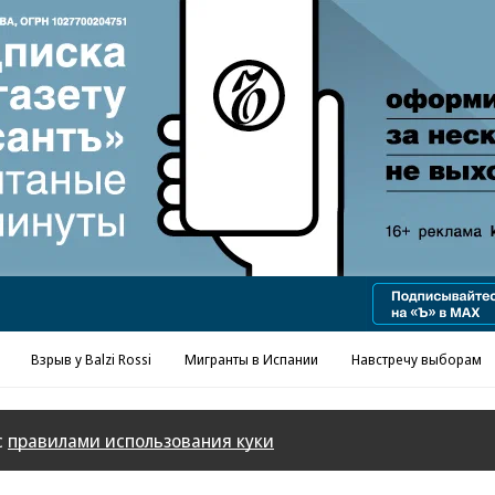
Реклама в «Ъ» www.kommersant.ru/ad
Взрыв у Balzi Rossi
Мигранты в Испании
Навстречу выборам
с
правилами использования куки