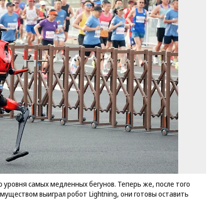
Вс
го
на
ро
ед
до
до
ур
са
ме
бе
Те
же
по
то
ка
пе
по
о уровня самых медленных бегунов. Теперь же, после того
за
муществом выиграл робот Lightning, они готовы оставить
я
пр
вы