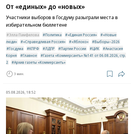
От «единых» до «новых»
Участники выборов в Госдуму разыграли места в
избирательном бюллетене
Элла Памфилова
Политика
«Единая Россия»
«Новые
люди»
«Справедливая Россия»
«Яблоко»
Выборы–2026
Госдума
КПРФ
ЛДПР
Партии России
ЦИК
Анастасия
Корня
Главное
Газета «Коммерсантъ» №141 от 06.08.2026, стр.
2
Архив газеты «Коммерсантъ»
3 мин.
05.08.2026, 18:52