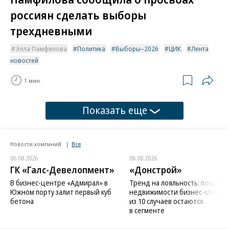
россиян сделать выборы
трехдневными
Элла Памфилова
Политика
Выборы–2026
ЦИК
Лента
новостей
1 мин.
Показать еще
Новости компаний
Все
06.08.2026
06.08.2026
ГК «Галс-Девелопмент»
«Донстрой»
В бизнес-центре «Адмирал» в
Тренд на лояльность: покупат
Южном порту залит первый куб
недвижимости бизнес-класса в
бетона
из 10 случаев остаются
в сегменте