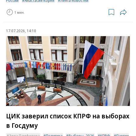
России
Анастасия Корня
Лента новостей
1 мин.
17.07.2026, 14:10
ЦИК заверил список КПРФ на выборах
в Госдуму
Элла Памфилова
Политика
Выборы–2026
КПРФ
Партии