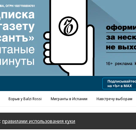
Реклама в «Ъ» www.kommersant.ru/ad
Взрыв у Balzi Rossi
Мигранты в Испании
Навстречу выборам
с
правилами использования куки