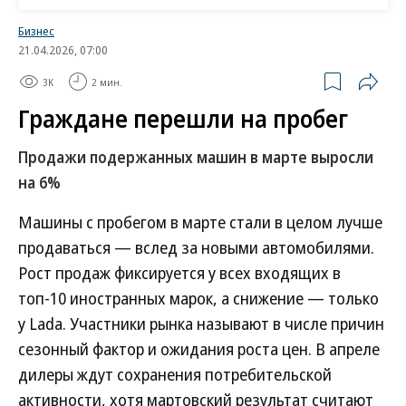
Второе место и первенство среди иномарок за
Бизнес
японской Toyota: продажи бренда выросли на
21.04.2026, 07:00
14,9%, до 42,43 тыс. штук. Замыкает топ-3
3K
2 мин.
южнокорейская Kia, увеличившая реализацию на
Граждане перешли на пробег
25,6%, до 22,64 тыс. штук. Следом идут Hyundai и
Nissan, продажи которых выросли на 23,9%, до
Продажи подержанных машин в марте выросли
21,99 тыс., и 13,8%, до 18,23 тыс. штук
на 6%
соответственно. Эксперты агентства уточняют,
что все марки из топ-10 демонстрируют
Машины с пробегом в марте стали в целом лучше
положительную рыночную динамику к январю
продаваться — вслед за новыми автомобилями.
прошлого года, причем у всех она превышает 10%.
Рост продаж фиксируется у всех входящих в
Сильнее всего прибавила Lada, а менее других —
топ-10 иностранных марок, а снижение — только
Nissan.
у Lada. Участники рынка называют в числе причин
сезонный фактор и ожидания роста цен. В апреле
Самые продаваемые модели
дилеры ждут сохранения потребительской
легковых автомобилей с
активности, хотя мартовский результат считают