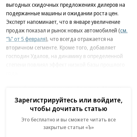
выгодных скидочных предложениях дилеров на
подержанные машины и ожидании роста цен.
Эксперт напоминает, что в январе увеличение
продаж показал и рынок новых автомобилей (
см.
“Ъ” от 5 февраля
), что всегда отражается на
вторичном сегменте. Кроме того, добавляет
господин Удалов, на динамику в определенной
степени повлиял эффект низкой базы прошлого
года.
Главный редактор журнала «За рулем» Максим
Кадаков полагает, что рост вторичного рынка,
Зарегистрируйтесь или войдите,
вероятно, демонстрирует тенденцию снижения
чтобы дочитать статью
покупательной способности. «У людей нет денег,
Это бесплатно и вы сможете читать все
они начинают активнее покупать машины
закрытые статьи «Ъ»
сегмента б/у»,— поясняет он. Эксперт считает,