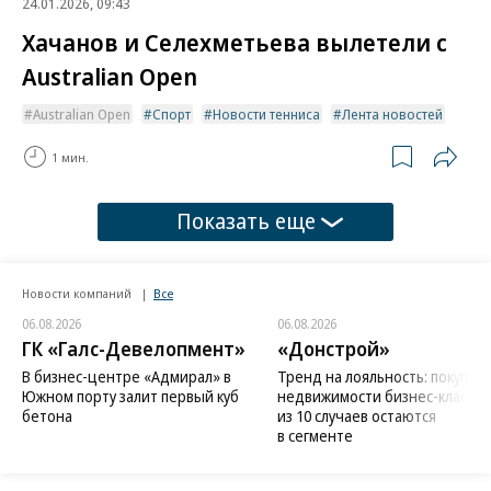
24.01.2026, 09:43
Хачанов и Селехметьева вылетели с
Australian Open
Australian Open
Спорт
Новости тенниса
Лента новостей
1 мин.
Показать еще
Новости компаний
Все
06.08.2026
06.08.2026
ГК «Галс-Девелопмент»
«Донстрой»
В бизнес-центре «Адмирал» в
Тренд на лояльность: покупат
Южном порту залит первый куб
недвижимости бизнес-класса в
бетона
из 10 случаев остаются
в сегменте