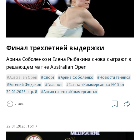
Финал трехлетней выдержки
Арина Соболенко и Елена Рыбакина снова сыграют в
решающем матче Australian Open
Australian Open
Спорт
Арина Соболенко
Новости тенниса
Евгений Федяков
Главное
Газета «Коммерсантъ» №15 от
30.01.2026, стр. 8
Архив газеты «Коммерсантъ»
2 мин.
29.01.2026, 15:17