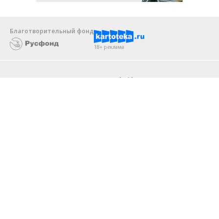
Благотворительный фонд
18+ реклама
О «Коммерсанте»
Android
Архив
Обратная связь
Контакты
Правовая информация
Реклама
E-mail рассылки
Вакансии
18+
© АО «Коммерсантъ». 127006, Москва, Оружейный переулок д. 41,
тел. +7 (495) 797-69-70.
Сетевое издание «Коммерсантъ» (доменное имя сайта:
kommersant.ru) зарегистрировано Федеральной службой
по надзору в сфере связи, информационных технологий и массовых