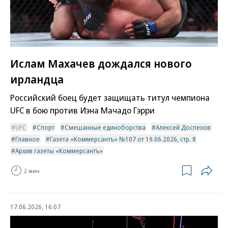
Ислам Махачев дождался нового
ирландца
Российский боец будет защищать титул чемпиона
UFC в бою против Иэна Мачадо Гэрри
UFC
Спорт
Смешанные единоборства
Алексей Доспехов
Главное
Газета «Коммерсантъ» №107 от 19.06.2026, стр. 8
Архив газеты «Коммерсантъ»
2 мин.
17.06.2026, 16:07