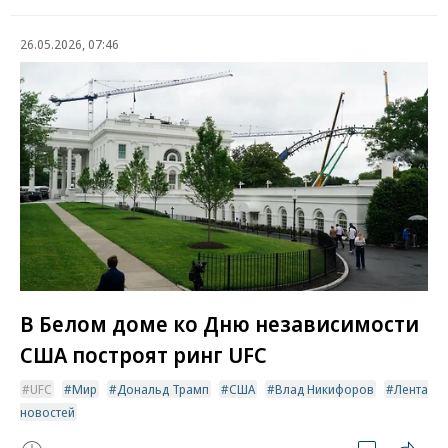
26.05.2026, 07:46
В Белом доме ко Дню независимости
США построят ринг UFC
UFC
Мир
Дональд Трамп
США
Влад Никифоров
Лента
новостей