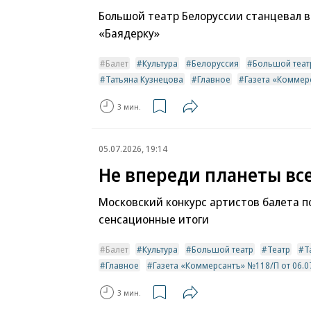
Большой театр Белоруссии станцевал 
«Баядерку»
Балет
Культура
Белоруссия
Большой теат
Татьяна Кузнецова
Главное
Газета «Коммерс
3 мин.
05.07.2026, 19:14
Не впереди планеты вс
Московский конкурс артистов балета п
сенсационные итоги
Балет
Культура
Большой театр
Театр
Т
Главное
Газета «Коммерсантъ» №118/П от 06.07.
3 мин.