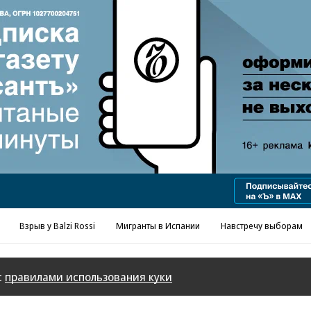
Реклама в «Ъ» www.kommersant.ru/ad
Взрыв у Balzi Rossi
Мигранты в Испании
Навстречу выборам
с
правилами использования куки