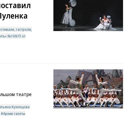
поставил
Пуленка
стивали, гастроли,
нтъ» №108/П от
ольшом театре
атьяна Кузнецова
Архив газеты