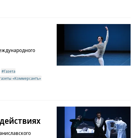
международного
Газета
 газеты «Коммерсантъ»
одействиях
аниславского