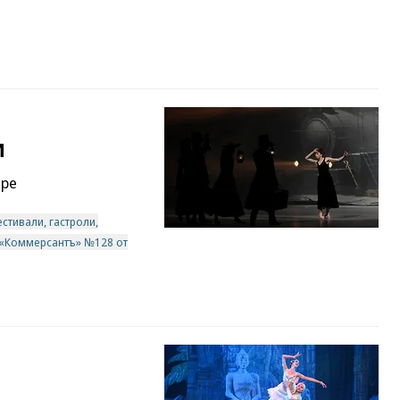
и
тре
стивали, гастроли,
 «Коммерсантъ» №128 от