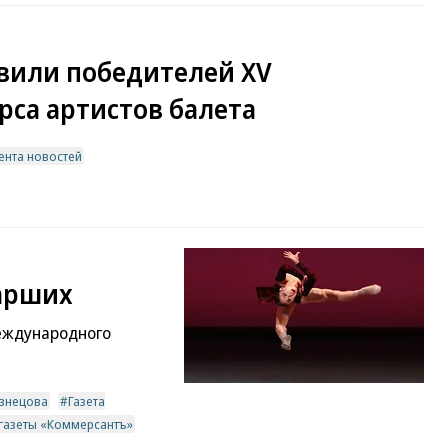
вили победителей XV
са артистов балета
ента новостей
арших
еждународного
узнецова
Газета
 газеты «Коммерсантъ»