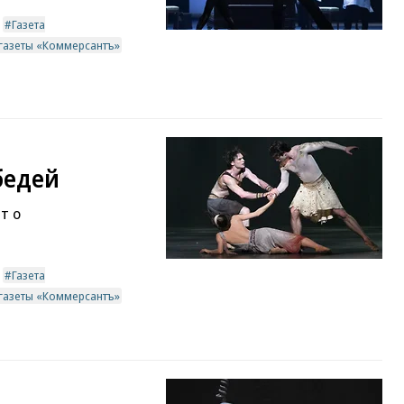
Газета
 газеты «Коммерсантъ»
бедей
т о
Газета
 газеты «Коммерсантъ»