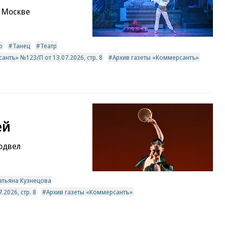
в Москве
р
Танец
Театр
антъ» №123/П от 13.07.2026, стр. 8
Архив газеты «Коммерсантъ»
ей
одвел
атьяна Кузнецова
2026, стр. 8
Архив газеты «Коммерсантъ»