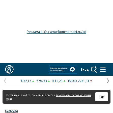
Реклама в «Ъ» www.kommersant.ru/ad
Коммерсантъ
Вход
$ 82,16
€ 94,83
¥ 12,23
IMOEX 2281,31
Предыдущая
С
страница
с
Оставаясь на сайте, вы соглашаетесь с
правилами использования
ОК
куки
Культура