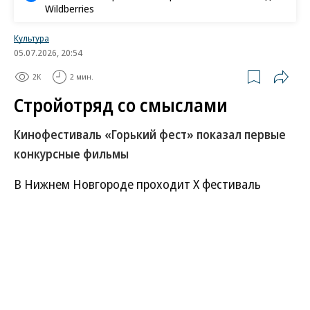
Wildberries
Культура
05.07.2026, 20:54
2K
2 мин.
Стройотряд со смыслами
Кинофестиваль «Горький фест» показал первые
конкурсные фильмы
В Нижнем Новгороде проходит Х фестиваль
нового российского кино «Горький фест», в
конкурсе которого на равных участвуют игровые и
документальные фильмы, полнометражные и
короткометражные. О первых претендентах если
не на призы, то на любовь фестивальной публики
рассказывает
Юлия Шагельман.