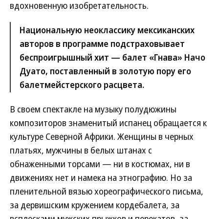
вдохновенную изобретательность.
Национальную неоклассику мексиканских
авторов в программе подстраховывает
беспроигрышный хит — балет «Гнава» Начо
Дуато, поставленный в золотую пору его
балетмейстерского расцвета.
В своем спектакле на музыку полудюжины
композиторов знаменитый испанец обращается к
культуре Северной Африки. Женщины в черных
платьях, мужчины в белых штанах с
обнаженными торсами — ни в костюмах, ни в
движениях нет и намека на этнографию. Но за
пленительной вязью хореографического письма,
за дервишским кружением кордебалета, за
всплесками мужских прыжков и перекатов, за