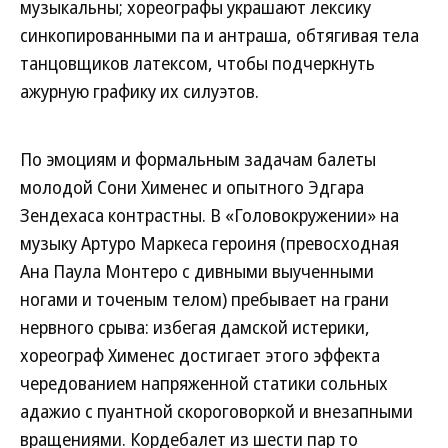
музыкальны; хореографы украшают лексику
синкопированными па и антраша, обтягивая тела
танцовщиков латексом, чтобы подчеркнуть
ажурную графику их силуэтов.
По эмоциям и формальным задачам балеты
молодой Сони Хименес и опытного Эдгара
Зендехаса контрастны. В «Головокружении» на
музыку Артуро Маркеса героиня (превосходная
Ана Паула Монтеро с дивными выученными
ногами и точеным телом) пребывает на грани
нервного срыва: избегая дамской истерики,
хореограф Хименес достигает этого эффекта
чередованием напряженной статики сольных
адажио с пуантной скороговоркой и внезапными
вращениями. Кордебалет из шести пар то