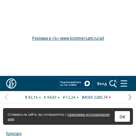
Реклама в «Ъ» www.kommersant.ru/ad
Коммерсантъ
Вход
$ 82,16
€ 94,83
¥ 12,24
IMOEX 2280,74
Предыдущая
С
страница
с
Оставаясь на сайте, вы соглашаетесь с
правилами использования
ОК
куки
Культура