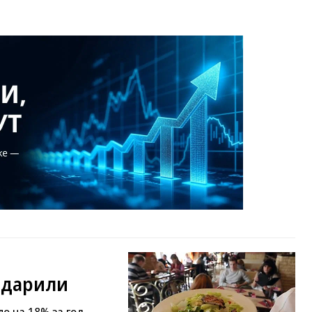
одарили
о на 18% за год