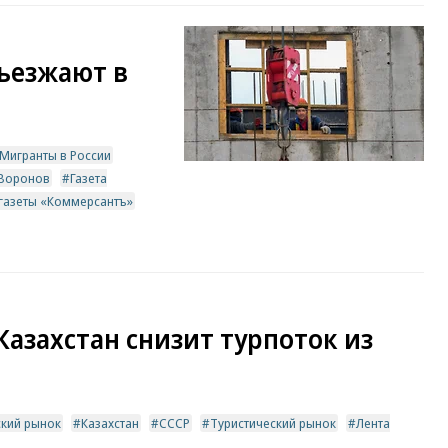
ъезжают в
Мигранты в России
 Воронов
Газета
 газеты «Коммерсантъ»
Казахстан снизит турпоток из
ский рынок
Казахстан
СССР
Туристический рынок
Лента