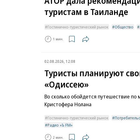
АТОР дала рекомендаци
туристам в Таиланде
Гостинично-туристический рынок
Общество
1 мин.
02.08.2026, 12:08
Туристы планируют св
«Одиссею»
Во сколько обойдется путешествие по 
Кристофера Нолана
Гостинично-туристический рынок
Потребитель
Радио «Ъ FM»
2 мин.