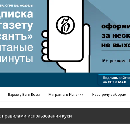
Реклама в «Ъ» www.kommersant.ru/ad
Взрыв у Balzi Rossi
Мигранты в Испании
Навстречу выборам
с
правилами использования куки