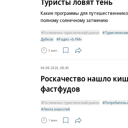
Туристы ловят тень
Какие программы для путешественников
полному солнечному затмению
Гостинично-туристический рынок
Туристически
Дубков
Радио «Ъ FM»
3 мин.
06.08.2026, 08:45
Роскачество нашло киш
фастфудов
Гостинично-туристический рынок
Потребитель
Лента новостей
1 мин.