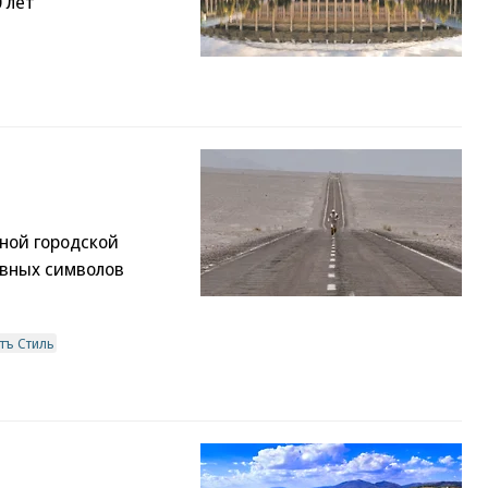
 лет
нной городской
лавных символов
тъ Стиль