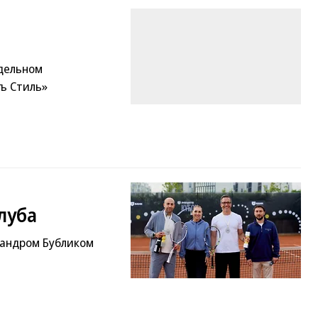
дельном
ъ Стиль»
луба
сандром Бубликом