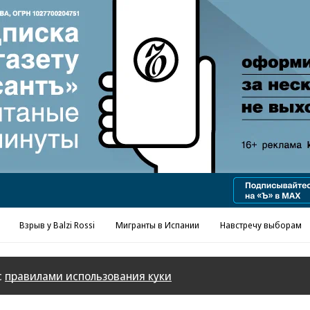
Реклама в «Ъ» www.kommersant.ru/ad
Взрыв у Balzi Rossi
Мигранты в Испании
Навстречу выборам
с
правилами использования куки