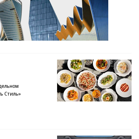
дельном
ъ Стиль»