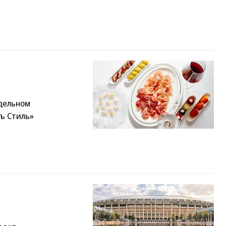
дельном
ъ Стиль»