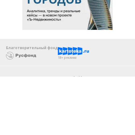
Благотворительный фонд
18+ реклама
О «Коммерсанте»
Android
Архив
Обратная связь
Контакты
Правовая информация
Реклама
E-mail рассылки
Вакансии
18+