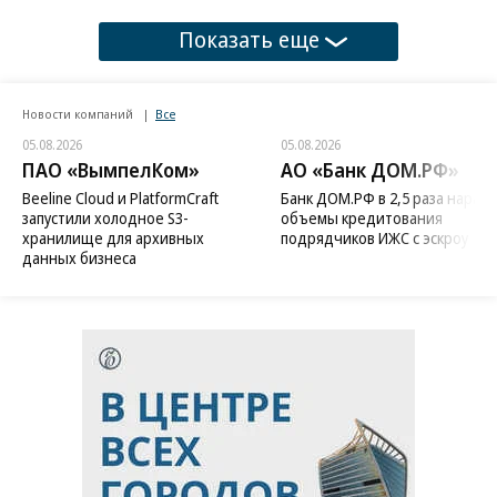
Показать еще
Новости компаний
Все
05.08.2026
05.08.2026
ПАО «ВымпелКом»
АО «Банк ДОМ.РФ»
Beeline Cloud и PlatformCraft
Банк ДОМ.РФ в 2,5 раза нараст
запустили холодное S3-
объемы кредитования
хранилище для архивных
подрядчиков ИЖС с эскроу
данных бизнеса