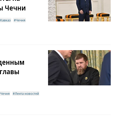
вы Чечни
Кавказ
Чечня
жденным
 главы
Чечня
Лента новостей