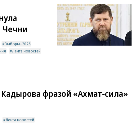
нула
ы Чечни
Выборы–2026
чня
Лента новостей
 Кадырова фразой «Ахмат-сила»
Лента новостей