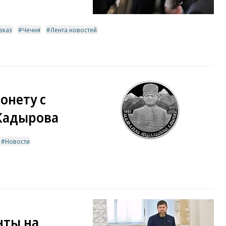
вказ
Чечня
Лента новостей
онету с
Кадырова
Новости
нты на