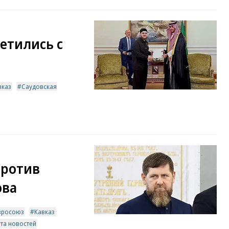
етились с
вказ
Саудовская
против
ова
вросоюз
Кавказ
та новостей