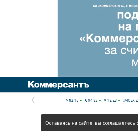
Коммерсантъ
$ 82,16
€ 94,83
¥ 12,23
IMOEX 2
Предыдущая
страница
Оставаясь на сайте, вы соглашаетесь 