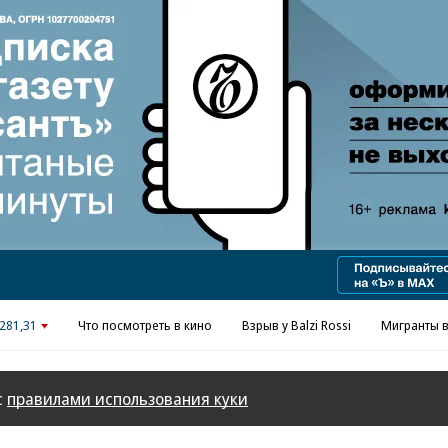
Реклама в «Ъ» www.kommersant.ru/ad
281,31
Что посмотреть в кино
Взрыв у Balzi Rossi
Мигранты в
с
правилами использования куки