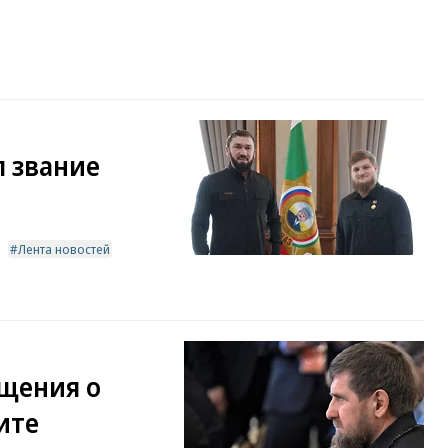
 звание
Лента новостей
щения о
ите