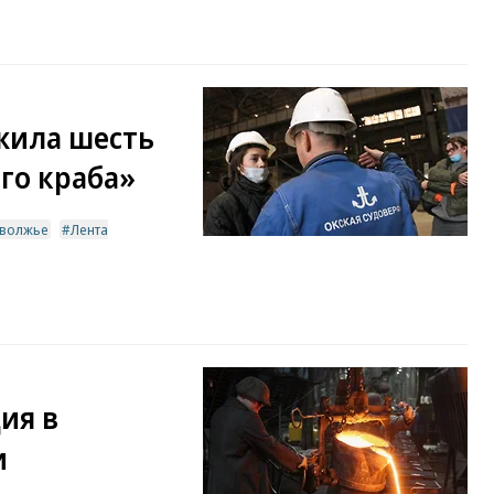
жила шесть
го краба»
волжье
Лента
ия в
и