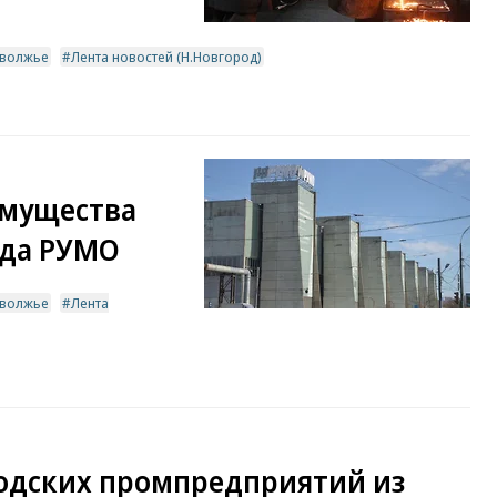
волжье
Лента новостей (Н.Новгород)
имущества
ода РУМО
волжье
Лента
одских промпредприятий из