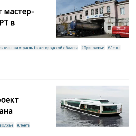
 мастер-
РТ в
оительная отрасль Нижегородской области
Приволжье
Лента
роект
ана
волжье
Лента