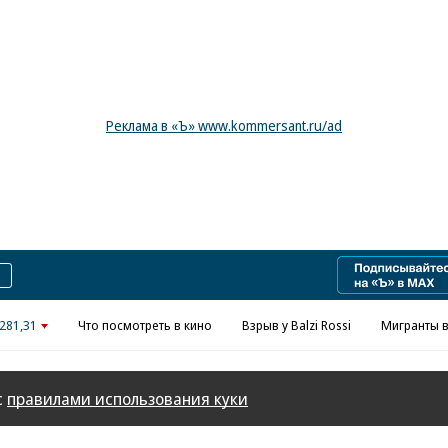
Реклама в «Ъ» www.kommersant.ru/ad
281,31
Что посмотреть в кино
Взрыв у Balzi Rossi
Мигранты в
с
правилами использования куки