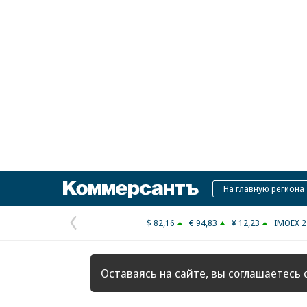
Коммерсантъ
На главную региона
$ 82,16
€ 94,83
¥ 12,23
IMOEX 2
Предыдущая
страница
Оставаясь на сайте, вы соглашаетесь 