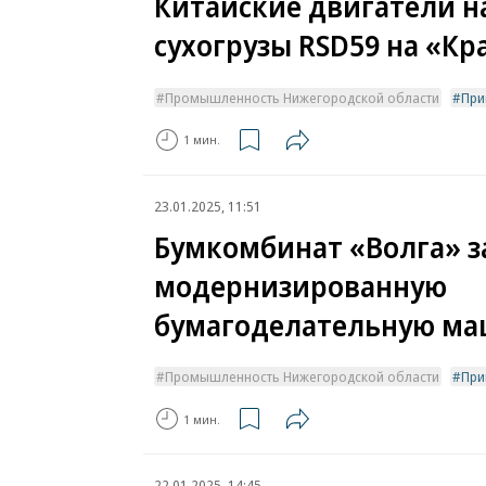
Китайские двигатели н
сухогрузы RSD59 на «К
Промышленность Нижегородской области
При
1 мин.
23.01.2025, 11:51
Бумкомбинат «Волга» з
модернизированную
бумагоделательную м
Промышленность Нижегородской области
При
1 мин.
22.01.2025, 14:45