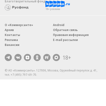
Благотворительный фонд
18+ реклама
О «Коммерсанте»
Android
Архив
Обратная связь
Контакты
Правовая информация
Реклама
E-mail рассылки
Вакансии
18+
© АО «Коммерсантъ». 127006, Москва, Оружейный переулок д. 41,
тел. +7 (495) 797-69-70.
Сетевое издание «Коммерсантъ» (доменное имя сайта:
kommersant.ru) зарегистрировано Федеральной службой
по надзору в сфере связи, информационных технологий и массовых
коммуникаций (Роскомнадзор), регистрационный номер и дата
принятия решения о регистрации: серия
Эл № ФС77-76922
от 11 октября 2019 г.