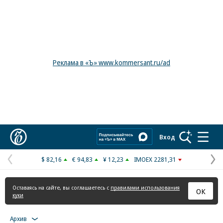
Реклама в «Ъ» www.kommersant.ru/ad
Коммерсантъ
Вход
$ 82,16
€ 94,83
¥ 12,23
IMOEX 2281,31
Предыдущая
С
страница
с
Оставаясь на сайте, вы соглашаетесь с
правилами использования
ОК
куки
Архив