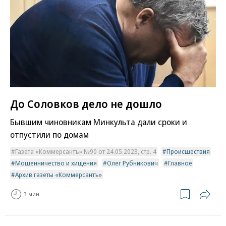
До Соловков дело не дошло
Бывшим чиновникам Минкульта дали сроки и
отпустили по домам
Газета «Коммерсантъ» №90 от 24.05.2023, стр. 4
Происшествия
Мошенничество и хищения
Олег Рубникович
Главное
Архив газеты «Коммерсантъ»
3 мин.