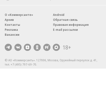
О «Коммерсанте»
Android
Архив
Обратная связь
Контакты
Правовая информация
Реклама
E-mail рассылки
Вакансии
18+
© АО «Коммерсантъ». 127006, Москва, Оружейный переулок д. 41,
тел. +7 (495) 797-69-70.
Сетевое издание «Коммерсантъ» (доменное имя сайта:
kommersant.ru) зарегистрировано Федеральной службой
по надзору в сфере связи, информационных технологий и массовых
коммуникаций (Роскомнадзор), регистрационный номер и дата
принятия решения о регистрации: серия
Эл № ФС77-76922
от 11 октября 2019 г.
Партнерские проекты/материалы, новости компаний, материалы
с пометкой «Промо» и «Официальное сообщение» опубликованы