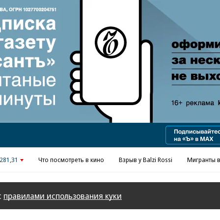
Реклама в «Ъ» www.kommersant.ru/ad
281,31
Что посмотреть в кино
Взрыв у Balzi Rossi
Мигранты в
с
правилами использования куки