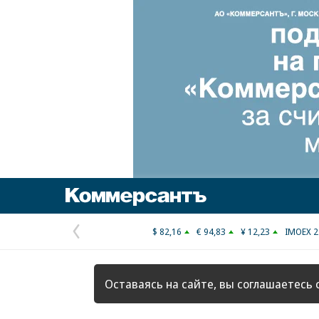
Коммерсантъ
$ 82,16
€ 94,83
¥ 12,23
IMOEX 2
Предыдущая
страница
Оставаясь на сайте, вы соглашаетесь 