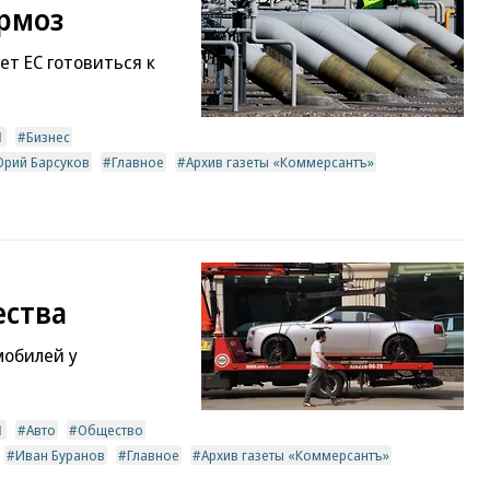
рмоз
ет ЕС готовиться к
1
Бизнес
рий Барсуков
Главное
Архив газеты «Коммерсантъ»
ства
мобилей у
1
Авто
Общество
Иван Буранов
Главное
Архив газеты «Коммерсантъ»