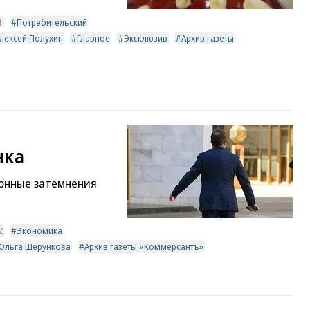
1
Потребительский
лексей Полухин
Главное
Эксклюзив
Архив газеты
нка
ионные затемнения
2
Экономика
Ольга Шерункова
Архив газеты «Коммерсантъ»