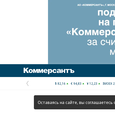
Коммерсантъ
$ 82,16
€ 94,83
¥ 12,23
IMOEX 2
Предыдущая
страница
Оставаясь на сайте, вы соглашаетесь 