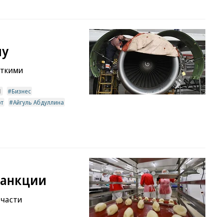
му
сткими
1
Бизнес
рт
Айгуль Абдуллина
санкции
 части