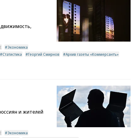
едвижимость,
2
Экономика
Статистика
Георгий Смирнов
Архив газеты «Коммерсантъ»
россиян и жителей
2
Экономика