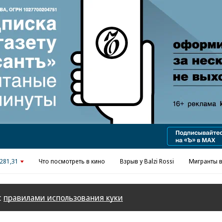
Реклама в «Ъ» www.kommersant.ru/ad
281,31
Что посмотреть в кино
Взрыв у Balzi Rossi
Мигранты в
с
правилами использования куки