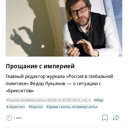
Прощание с империей
Главный редактор журнала «Россия в глобальной
политике» Федор Лукьянов — о ситуации с
«Брекситом»
Газета «Коммерсантъ» №160 от 05.09.2019, стр. 6
Мир
«Брексит»
Европа
Архив газеты «Коммерсантъ»
2 мин.