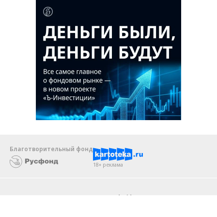
Благотворительный фонд
18+ реклама
О «Коммерсанте»
Android
Архив
Обратная связь