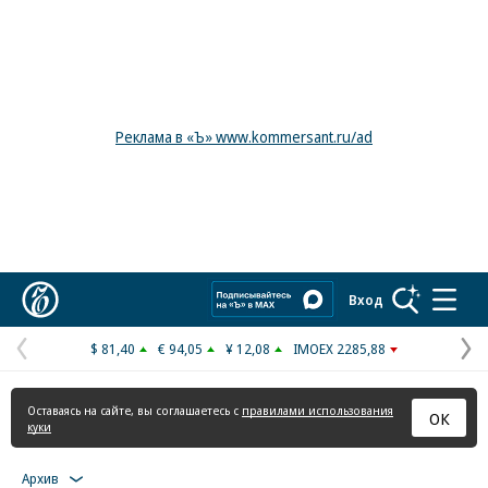
Реклама в «Ъ» www.kommersant.ru/ad
Коммерсантъ
Вход
$ 81,40
€ 94,05
¥ 12,08
IMOEX 2285,88
Предыдущая
С
страница
с
Оставаясь на сайте, вы соглашаетесь с
правилами использования
ОК
куки
Архив