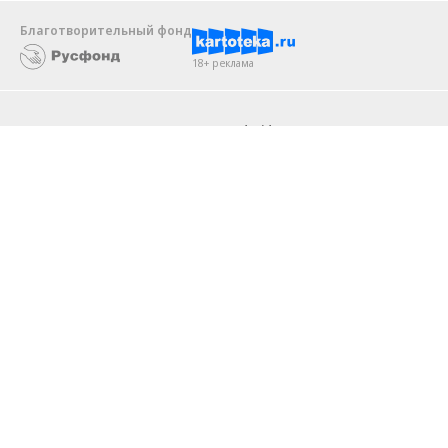
Благотворительный фонд
18+ реклама
О «Коммерсанте»
Android
Архив
Обратная связь
Контакты
Правовая информация
Реклама
E-mail рассылки
Вакансии
18+
© АО «Коммерсантъ». 127006, Москва, Оружейный переулок д. 41,
тел. +7 (495) 797-69-70.
Сетевое издание «Коммерсантъ» (доменное имя сайта:
kommersant.ru) зарегистрировано Федеральной службой
по надзору в сфере связи, информационных технологий и массовых
коммуникаций (Роскомнадзор), регистрационный номер и дата
принятия решения о регистрации: серия
Эл № ФС77-76922