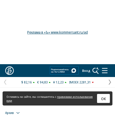
Реклама в «Ъ» www.kommersant.ru/ad
Коммерсантъ
Вход
$ 82,16
€ 94,83
¥ 12,23
IMOEX 2281,31
Предыдущая
С
страница
с
Оставаясь на сайте, вы соглашаетесь с
правилами использования
ОК
куки
Архив