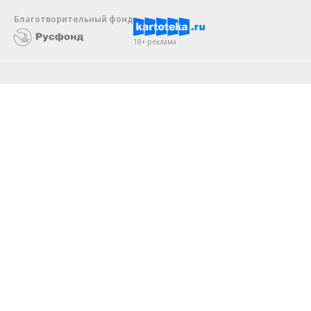
Благотворительный фонд
18+ реклама
О «Коммерсанте»
Android
Архив
Обратная связь
Контакты
Правовая информация
Реклама
E-mail рассылки
Вакансии
18+
© АО «Коммерсантъ». 127006, Москва, Оружейный переулок д. 41,
тел. +7 (495) 797-69-70.
Сетевое издание «Коммерсантъ» (доменное имя сайта:
kommersant.ru) зарегистрировано Федеральной службой
по надзору в сфере связи, информационных технологий и массовых
коммуникаций (Роскомнадзор), регистрационный номер и дата
принятия решения о регистрации: серия
Эл № ФС77-76922