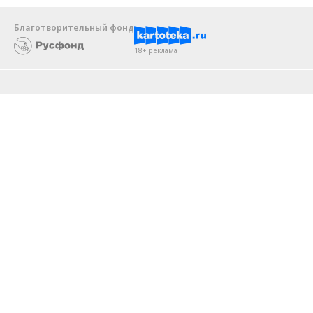
Благотворительный фонд
18+ реклама
О «Коммерсанте»
Android
Архив
Обратная связь
Контакты
Правовая информация
Реклама
E-mail рассылки
Вакансии
18+
© АО «Коммерсантъ». 127006, Москва, Оружейный переулок д. 41,
тел. +7 (495) 797-69-70.
Сетевое издание «Коммерсантъ» (доменное имя сайта:
kommersant.ru) зарегистрировано Федеральной службой
по надзору в сфере связи, информационных технологий и массовых
коммуникаций (Роскомнадзор), регистрационный номер и дата