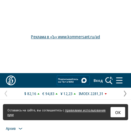
Реклама в «Ъ» www.kommersant.ru/ad
Коммерсантъ
Вход
$ 82,16
€ 94,83
¥ 12,23
IMOEX 2281,31
Предыдущая
С
страница
с
Оставаясь на сайте, вы соглашаетесь с
правилами использования
ОК
куки
Архив