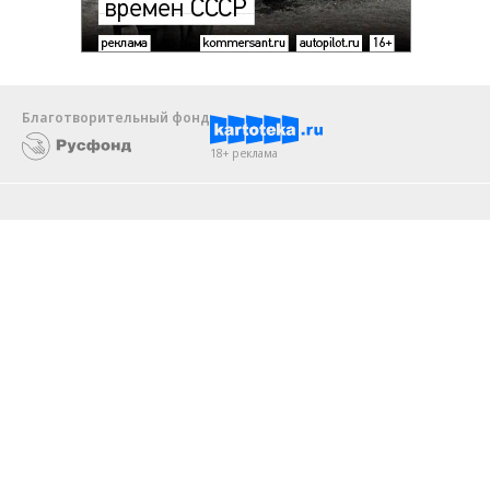
Благотворительный фонд
18+ реклама
О «Коммерсанте»
Android
Архив
Обратная связь
Контакты
Правовая информация
Реклама
E-mail рассылки
Вакансии
18+
© АО «Коммерсантъ». 127006, Москва, Оружейный переулок д. 41,
тел. +7 (495) 797-69-70.
Сетевое издание «Коммерсантъ» (доменное имя сайта: