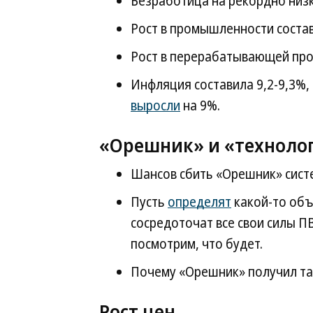
Безработица на рекордно низк
Рост в промышленности состав
Рост в перерабатывающей про
Инфляция составила 9,2-9,3%,
выросли
на 9%.
«Орешник» и «технолог
Шансов сбить «Орешник» систе
Пусть
определят
какой-то объ
сосредоточат все свои силы П
посмотрим, что будет.
Почему «Орешник» получил та
Рост цен