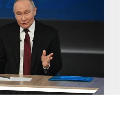
Вл
Пу
Фо
Д
Аз
Ко