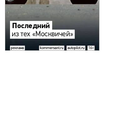
адимир
тин
то:
митрий
аров,
ммерсантъ