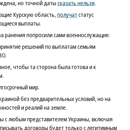
ождена, но точной даты
сказать нельзя
.
щие Курскую область,
получат
статус
ающиеся выплаты.
за ранения попросили сами военнослужащие.
ринятие решений по выплатам семьям
ВО.
вное, чтобы та сторона была готова и к
м.
лгосрочный мир.
Украиной без предварительных условий, но на
нностей и реалий на земле.
ы с любым представителем Украины, включая
дписывать договоры будет только с легитимным