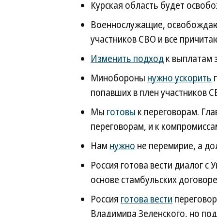
Курская область будет освоб
Военнослужащие, освобождаю
участников СВО и все причит
Изменить подход
к выплатам 
Минобороны
нужно ускорить
п
попавших в плен участников С
Мы
готовы
к переговорам. Гла
переговорам, и к компромисса
Нам
нужно
не перемирие, а до
Россия готова вести диалог с 
основе стамбульских договоре
Россия
готова вести
переговор
Владимира Зеленского, но по