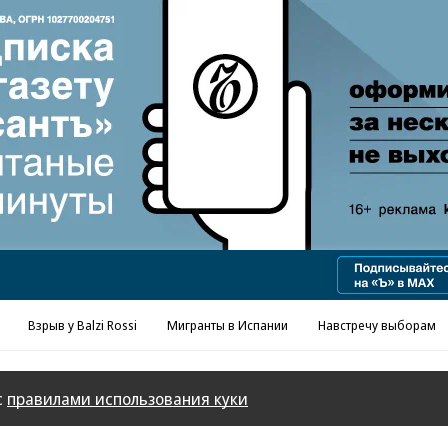
Реклама в «Ъ» www.kommersant.ru/ad
Взрыв у Balzi Rossi
Мигранты в Испании
Навстречу выборам
с
правилами использования куки