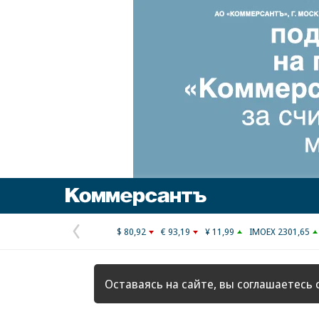
Коммерсантъ
$ 80,92
€ 93,19
¥ 11,99
IMOEX 2301,65
Предыдущая
страница
Оставаясь на сайте, вы соглашаетесь 