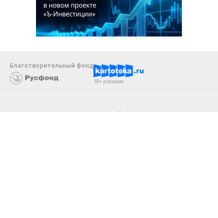
Благотворительный фонд
18+ реклама
О «Коммерсанте»
Android
Архив
Обратная связь
Контакты
Правовая информация
Реклама
E-mail рассылки
Вакансии
18+
© АО «Коммерсантъ». 127006, Москва, Оружейный переулок д. 41,
тел. +7 (495) 797-69-70.