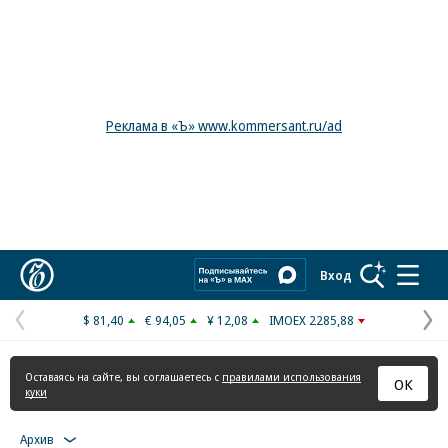
Реклама в «Ъ» www.kommersant.ru/ad
Коммерсантъ
Вход
$ 81,40
€ 94,05
¥ 12,08
IMOEX 2285,88
Предыдущая
С
страница
с
Оставаясь на сайте, вы соглашаетесь с
правилами использования
ОК
куки
Архив