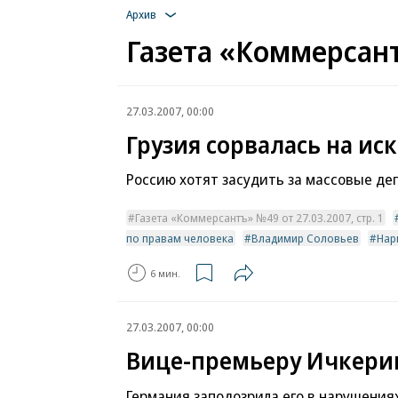
Архив
Газета «Коммерсант
27.03.2007, 00:00
Грузия сорвалась на иск
Россию хотят засудить за массовые де
Газета «Коммерсантъ» №49 от 27.03.2007, стр. 1
по правам человека
Владимир Соловьев
Нар
6 мин.
27.03.2007, 00:00
Вице-премьеру Ичкерии
Германия заподозрила его в нарушения