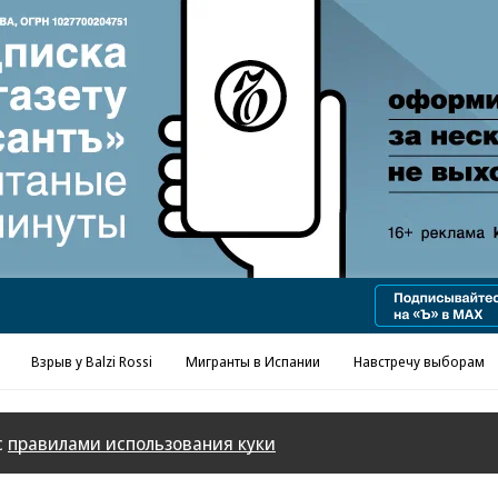
Реклама в «Ъ» www.kommersant.ru/ad
Взрыв у Balzi Rossi
Мигранты в Испании
Навстречу выборам
с
правилами использования куки