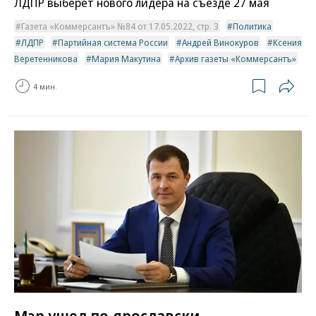
ЛДПР выберет нового лидера на съезде 27 мая
Газета «Коммерсантъ» №84 от 17.05.2022, стр. 3
Политика
ЛДПР
Партийная система России
Андрей Винокуров
Ксения
Веретенникова
Мария Макутина
Архив газеты «Коммерсантъ»
4 мин.
Мэр ушел по-ярославски