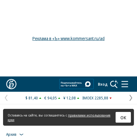
Реклама в «Ъ» www.kommersant.ru/ad
Коммерсантъ
Вход
$ 81,40
€ 94,05
¥ 12,08
IMOEX 2285,88
Предыдущая
С
страница
с
Оставаясь на сайте, вы соглашаетесь с
правилами использования
ОК
куки
Архив