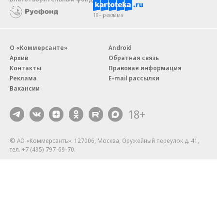
18+ реклама
О «Коммерсанте»
Android
Архив
Обратная связь
Контакты
Правовая информация
Реклама
E-mail рассылки
Вакансии
18+
© АО «Коммерсантъ». 127006, Москва, Оружейный переулок д. 41,
тел. +7 (495) 797-69-70.
Сетевое издание «Коммерсантъ» (доменное имя сайта:
kommersant.ru) зарегистрировано Федеральной службой
по надзору в сфере связи, информационных технологий и массовых
коммуникаций (Роскомнадзор), регистрационный номер и дата
принятия решения о регистрации: серия
Эл № ФС77-76922
от 11 октября 2019 г.