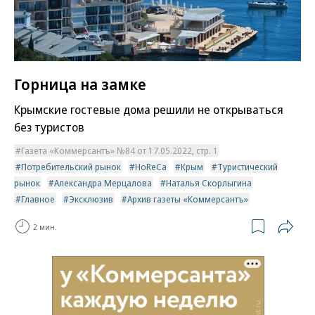
Горница на замке
Крымские гостевые дома решили не открываться
без туристов
Газета «Коммерсантъ» №84 от 17.05.2022, стр. 1
Потребительский рынок
HoReCa
Крым
Туристический
рынок
Александра Мерцалова
Наталья Скорлыгина
Главное
Эксклюзив
Архив газеты «Коммерсантъ»
2 мин.