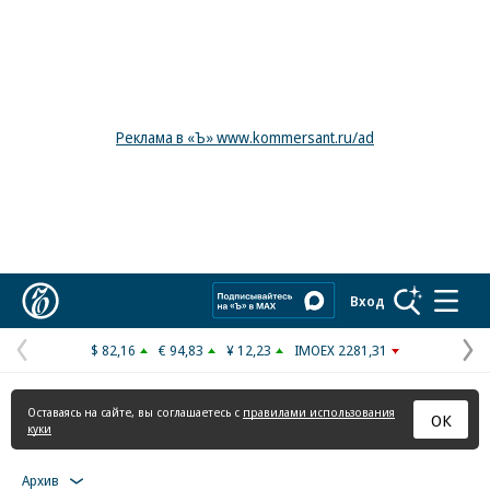
Реклама в «Ъ» www.kommersant.ru/ad
Коммерсантъ
Вход
$ 82,16
€ 94,83
¥ 12,23
IMOEX 2281,31
Предыдущая
С
страница
с
Оставаясь на сайте, вы соглашаетесь с
правилами использования
ОК
куки
Архив