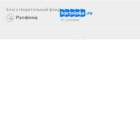
Благотворительный фонд
18+ реклама
О «Коммерсанте»
Android
Архив
Обратная связь
Контакты
Правовая информация
Реклама
E-mail рассылки
Вакансии
18+
© АО «Коммерсантъ». 127006, Москва, Оружейный переулок д. 41,
тел. +7 (495) 797-69-70.
Сетевое издание «Коммерсантъ» (доменное имя сайта:
kommersant.ru) зарегистрировано Федеральной службой
по надзору в сфере связи, информационных технологий и массовых
коммуникаций (Роскомнадзор), регистрационный номер и дата
принятия решения о регистрации: серия
Эл № ФС77-76922