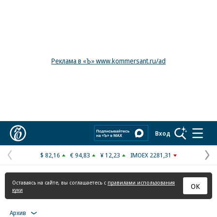
Реклама в «Ъ» www.kommersant.ru/ad
Коммерсантъ
Вход
$ 82,16
€ 94,83
¥ 12,23
IMOEX 2281,31
Предыдущая
С
страница
с
Оставаясь на сайте, вы соглашаетесь с
правилами использования
ОК
куки
Архив