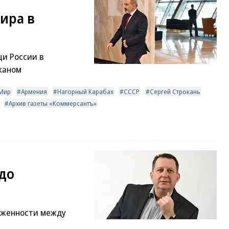
ира в
и России в
жаном
Мир
Армения
Нагорный Карабах
СССР
Сергей Строкань
Архив газеты «Коммерсантъ»
 до
яженности между