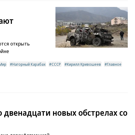
вают
ются открыть
ойне
Мир
Нагорный Карабах
СССР
Кирилл Кривошеев
Главное
 двенадцати новых обстрелах со