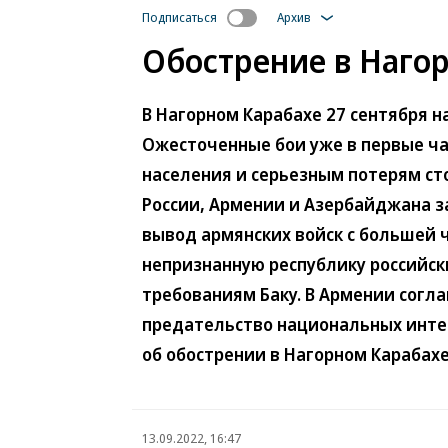
Подписаться
Архив
Обострение в Нагор
В Нагорном Карабахе 27 сентября н
Ожесточенные бои уже в первые ча
населения и серьезным потерям сто
России, Армении и Азербайджана з
вывод армянских войск с большей 
непризнанную республику российск
требованиям Баку. В Армении согл
предательство национальных интер
об обострении в Нагорном Карабах
13.09.2022, 16:47