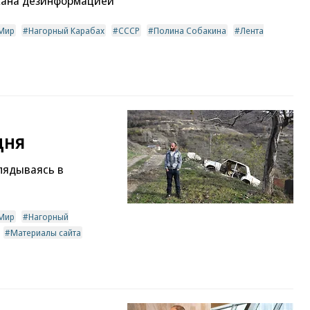
жана дезинформацией
Мир
Нагорный Карабах
СССР
Полина Собакина
Лента
дня
глядываясь в
Мир
Нагорный
Материалы сайта