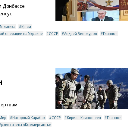
и Донбассе
енсус
Политика
Крым
ой операции на Украине
СССР
Андрей Винокуров
Главное
н
жертвам
Мир
Нагорный Карабах
СССР
Кирилл Кривошеев
Главное
Архив газеты «Коммерсантъ»