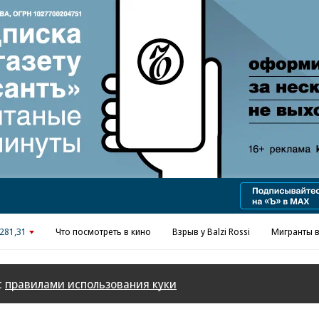
Реклама в «Ъ» www.kommersant.ru/ad
281,31
Что посмотреть в кино
Взрыв у Balzi Rossi
Мигранты в
с
правилами использования куки