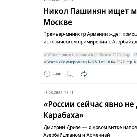
Никол Пашинян ищет м
Москве
Премьер-министр Армении ждет помощ
историческом примирении с Азербайд
Обострение в Нагорном Карабахе в 2020 году
Газета «Коммерсантъ» №67/П от 18.04.2022, стр. 6
6 мин.
28.03.2022, 18:51
«России сейчас явно не
Карабаха»
Дмитрий Дризе — о новом витке напр
Азербайджаном и Арменией