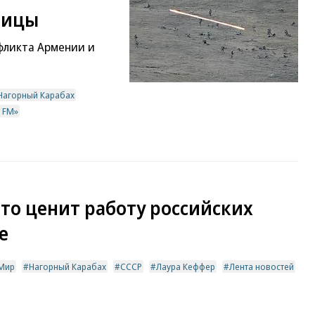
ницы
фликта Армении и
Нагорный Карабах
 FM»
то ценит работу российских
е
Мир
Нагорный Карабах
СССР
Лаура Кеффер
Лента новостей