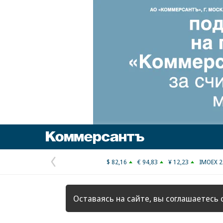
Коммерсантъ
$ 82,16
€ 94,83
¥ 12,23
IMOEX 2
Предыдущая
страница
Оставаясь на сайте, вы соглашаетесь 