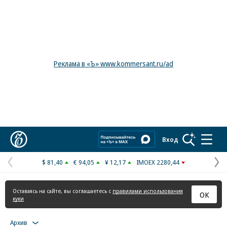
Реклама в «Ъ» www.kommersant.ru/ad
Коммерсантъ
Вход
$ 81,40
€ 94,05
¥ 12,17
IMOEX 2280,44
Предыдущая
С
страница
с
Оставаясь на сайте, вы соглашаетесь с
правилами использования
ОК
куки
Архив