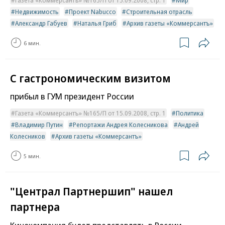
Газета «Коммерсантъ» №165/П от 15.09.2008, стр. 1
Мир
Недвижимость
Проект Nabucco
Строительная отрасль
Александр Габуев
Наталья Гриб
Архив газеты «Коммерсантъ»
6 мин.
С гастрономическим визитом
прибыл в ГУМ президент России
Газета «Коммерсантъ» №165/П от 15.09.2008, стр. 1
Политика
Владимир Путин
Репортажи Андрея Колесникова
Андрей
Колесников
Архив газеты «Коммерсантъ»
5 мин.
"Централ Партнершип" нашел
партнера