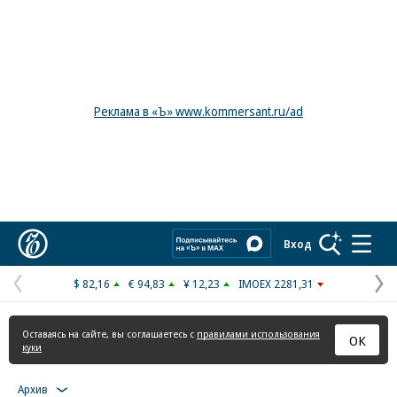
Реклама в «Ъ» www.kommersant.ru/ad
Коммерсантъ
Вход
$ 82,16
€ 94,83
¥ 12,23
IMOEX 2281,31
Предыдущая
С
страница
с
Оставаясь на сайте, вы соглашаетесь с
правилами использования
ОК
куки
Архив