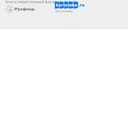
Благотворительный фонд
18+ реклама
О «Коммерсанте»
Android
Архив
Обратная связь
Контакты
Правовая информация
Реклама
E-mail рассылки
Вакансии
18+
© АО «Коммерсантъ». 127006, Москва, Оружейный переулок д. 41,
тел. +7 (495) 797-69-70.
Сетевое издание «Коммерсантъ» (доменное имя сайта:
kommersant.ru) зарегистрировано Федеральной службой
по надзору в сфере связи, информационных технологий и массовых
коммуникаций (Роскомнадзор), регистрационный номер и дата
принятия решения о регистрации: серия
Эл № ФС77-76922
от 11 октября 2019 г.