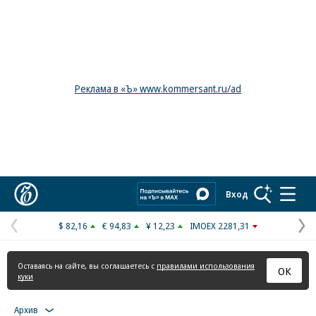
Реклама в «Ъ» www.kommersant.ru/ad
Коммерсантъ
Вход
$ 82,16
€ 94,83
¥ 12,23
IMOEX 2281,31
Предыдущая
С
страница
с
Оставаясь на сайте, вы соглашаетесь с
правилами использования
ОК
куки
Архив