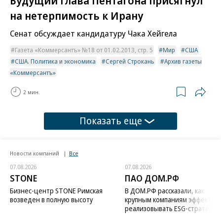
Будущий глава Пентагона присягнул
на нетерпимость к Ирану
Сенат обсуждает кандидатуру Чака Хейгела
Газета «Коммерсантъ» №18 от 01.02.2013, стр. 5
Мир
США
США. Политика и экономика
Сергей Строкань
Архив газеты
«Коммерсантъ»
2 мин.
Показать еще
Новости компаний
Все
07.08.2026
07.08.2026
STONE
ПАО ДОМ.РФ
Бизнес-центр STONE Римская
В ДОМ.РФ рассказали, как
возведен в полную высоту
крупным компаниям эффектив
реализовывать ESG-стратегию