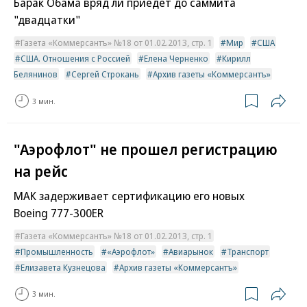
Барак Обама вряд ли приедет до саммита
"двадцатки"
Газета «Коммерсантъ» №18 от 01.02.2013, стр. 1
Мир
США
США. Отношения с Россией
Елена Черненко
Кирилл
Белянинов
Сергей Строкань
Архив газеты «Коммерсантъ»
3 мин.
"Аэрофлот" не прошел регистрацию
на рейс
МАК задерживает сертификацию его новых
Boeing 777-300ER
Газета «Коммерсантъ» №18 от 01.02.2013, стр. 1
Промышленность
«Аэрофлот»
Авиарынок
Транспорт
Елизавета Кузнецова
Архив газеты «Коммерсантъ»
3 мин.