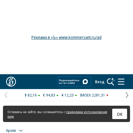
Реклама в «Ъ» www.kommersant.ru/ad
Коммерсантъ
Вход
$ 82,16
€ 94,83
¥ 12,23
IMOEX 2281,31
Предыдущая
С
страница
с
Оставаясь на сайте, вы соглашаетесь с
правилами использования
ОК
куки
Архив