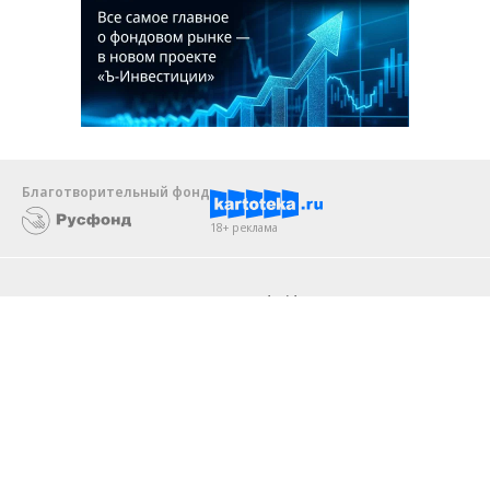
Благотворительный фонд
18+ реклама
О «Коммерсанте»
Android
Архив
Обратная связь
Контакты
Правовая информация
Реклама
E-mail рассылки
Вакансии
18+