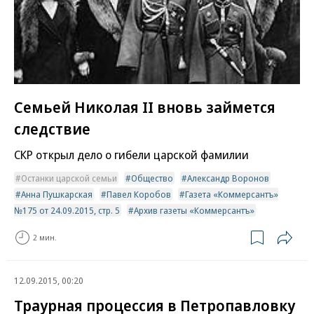
Семьей Николая II вновь займется
следствие
СКР открыл дело о гибели царской фамилии
Останки царской семьи
Общество
Александр Воронов
Анна Пушкарская
Павел Коробов
Газета «Коммерсантъ»
№175 от 24.09.2015, стр. 5
Архив газеты «Коммерсантъ»
2 мин.
12.09.2015, 00:20
Траурная процессия в Петропавловку