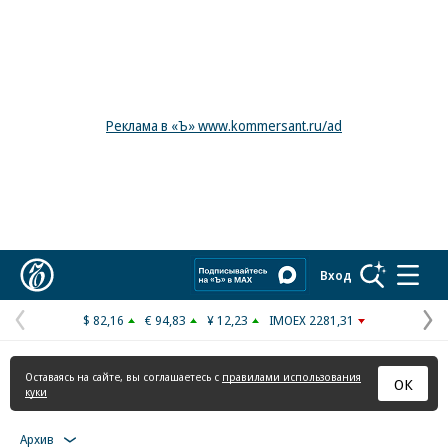
Реклама в «Ъ» www.kommersant.ru/ad
Коммерсантъ
Вход
$ 82,16
€ 94,83
¥ 12,23
IMOEX 2281,31
Предыдущая
С
страница
с
Оставаясь на сайте, вы соглашаетесь с
правилами использования
ОК
куки
Архив