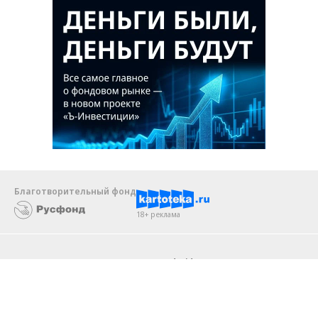
Благотворительный фонд
18+ реклама
О «Коммерсанте»
Android
Архив
Обратная связь
Контакты
Правовая информация
Реклама
E-mail рассылки