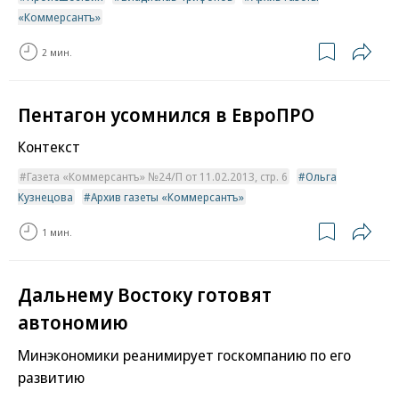
«Коммерсантъ»
2 мин.
Пентагон усомнился в ЕвроПРО
Контекст
Газета «Коммерсантъ» №24/П от 11.02.2013, стр. 6
Ольга
Кузнецова
Архив газеты «Коммерсантъ»
1 мин.
Дальнему Востоку готовят
автономию
Минэкономики реанимирует госкомпанию по его
развитию