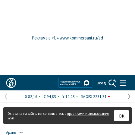
Реклама в «Ъ» www.kommersant.ru/ad
Коммерсантъ
Вход
$ 82,16
€ 94,83
¥ 12,23
IMOEX 2281,31
Предыдущая
С
страница
с
Оставаясь на сайте, вы соглашаетесь с
правилами использования
ОК
куки
Архив