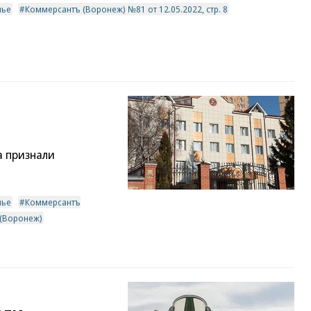
мье
Коммерсантъ (Воронеж) №81 от 12.05.2022, стр. 8
а признали
мье
Коммерсантъ
(Воронеж)