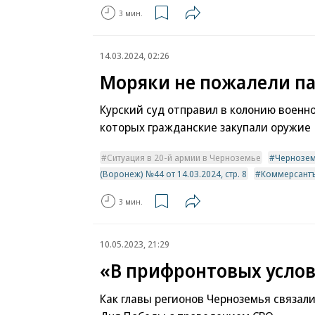
3 мин.
14.03.2024, 02:26
Моряки не пожалели п
Курский суд отправил в колонию военн
которых гражданские закупали оружие
Ситуация в 20-й армии в Черноземье
Чернозе
(Воронеж) №44 от 14.03.2024, стр. 8
Коммерсантъ
3 мин.
10.05.2023, 21:29
«В прифронтовых усло
Как главы регионов Черноземья связал