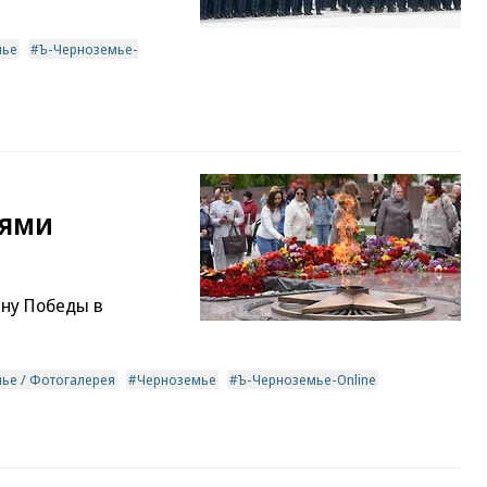
мье
Ъ-Черноземье-
иями
ину Победы в
ье / Фотогалерея
Черноземье
Ъ-Черноземье-Online