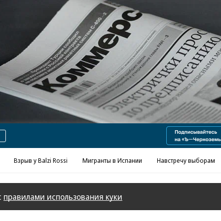
Реклама в «Ъ» www.kommersant.ru/ad
Взрыв у Balzi Rossi
Мигранты в Испании
Навстречу выборам
с
правилами использования куки