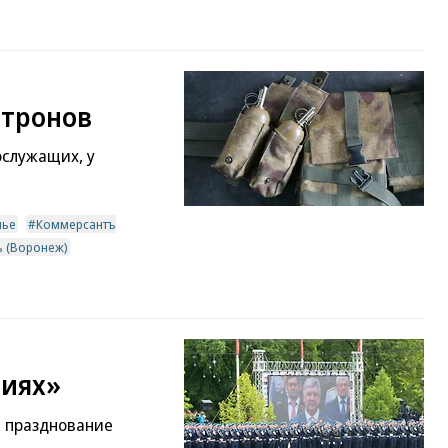
атронов
ослужащих, у
мье
Коммерсантъ
 (Воронеж)
виях»
и празднование