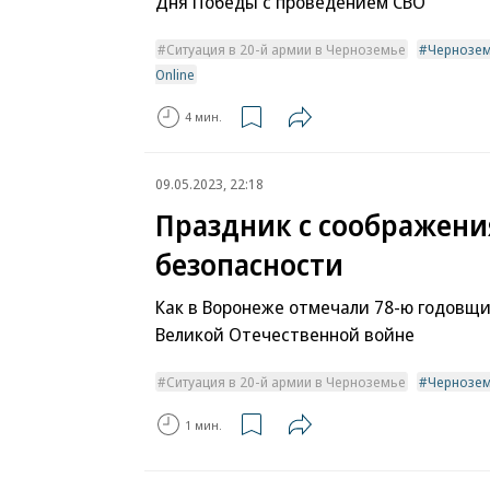
Дня Победы с проведением СВО
Ситуация в 20-й армии в Черноземье
Чернозе
Online
4 мин.
09.05.2023, 22:18
Праздник с соображен
безопасности
Как в Воронеже отмечали 78-ю годовщ
Великой Отечественной войне
Ситуация в 20-й армии в Черноземье
Чернозем
1 мин.