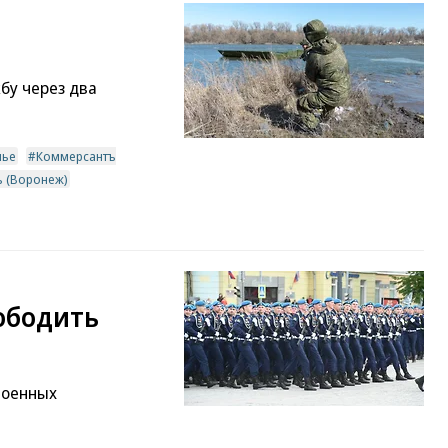
бу через два
мье
Коммерсантъ
 (Воронеж)
ободить
военных