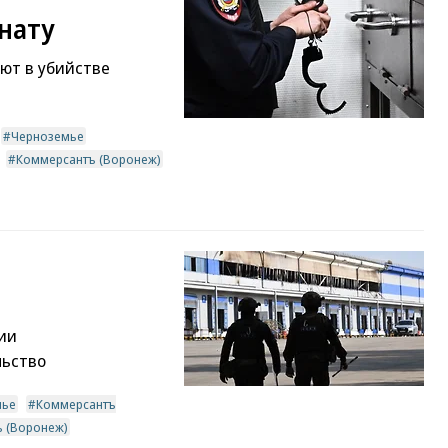
нату
яют в убийстве
Черноземье
Коммерсантъ (Воронеж)
ии
льство
мье
Коммерсантъ
 (Воронеж)