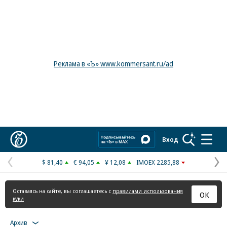
Реклама в «Ъ» www.kommersant.ru/ad
Коммерсантъ
Вход
$ 81,40
€ 94,05
¥ 12,08
IMOEX 2285,88
Предыдущая
С
страница
с
Оставаясь на сайте, вы соглашаетесь с
правилами использования
ОК
куки
Архив