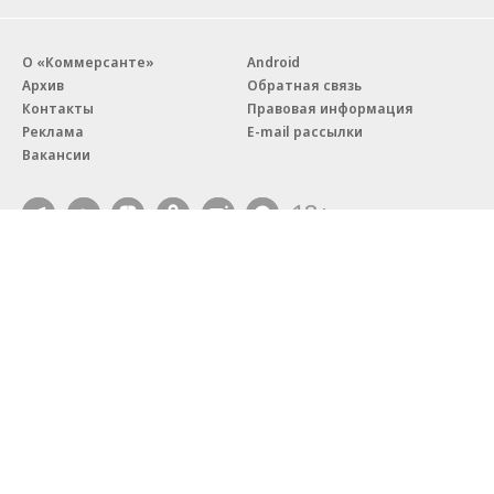
О «Коммерсанте»
Android
Архив
Обратная связь
Контакты
Правовая информация
Реклама
E-mail рассылки
Вакансии
18+
© АО «Коммерсантъ». 127006, Москва, Оружейный переулок д. 41,
тел. +7 (495) 797-69-70.
Сетевое издание «Коммерсантъ» (доменное имя сайта:
kommersant.ru) зарегистрировано Федеральной службой
по надзору в сфере связи, информационных технологий и массовых
коммуникаций (Роскомнадзор), регистрационный номер и дата
принятия решения о регистрации: серия
Эл № ФС77-76922
от 11 октября 2019 г.
Партнерские проекты/материалы, новости компаний, материалы
с пометкой «Промо» и «Официальное сообщение» опубликованы