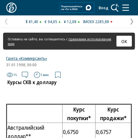
Коммерсантъ
Вход
$ 81,40
€ 94,05
¥ 12,08
IMOEX 2285,88
Предыдущая
С
страница
с
Оставаясь на сайте, вы соглашаетесь с
правилами использования
ОК
куки
Газета «Коммерсантъ»
31.01.1998, 00:00
15
1 мин.
Курсы СКВ к доллару
Курс
Курс
покупки*
продажи*
Австралийский
0,6750
0,6757
доллар**