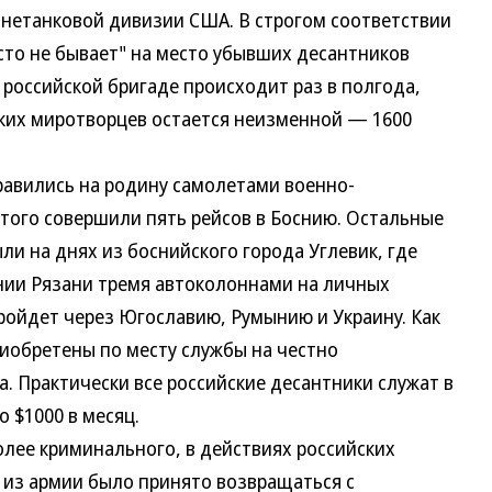
ронетанковой дивизии США. В строгом соответствии
усто не бывает" на место убывших десантников
 российской бригаде происходит раз в полгода,
ких миротворцев остается неизменной — 1600
вились на родину самолетами военно-
этого совершили пять рейсов в Боснию. Остальные
и на днях из боснийского города Углевик, где
нии Рязани тремя автоколоннами на личных
ройдет через Югославию, Румынию и Украину. Как
иобретены по месту службы на честно
. Практически все российские десантники служат в
 $1000 в месяц.
лее криминального, в действиях российских
 из армии было принято возвращаться с