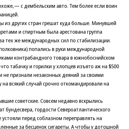
охоже,— с дембельским авто. Тем более если воин
раницей.
из других стран грешат куда больше. Минувшей
аретами и спиртным была арестована группа
ва тех же международных сил по стабилизации.
дполковника) попались в руки международной
иками контрабандного товара в южнобоснийском
что табачку и горилки у хлопцев изъято аж на $500
к и не признали незаконных деяний за своими
 на всякий случай срочно откомандировали на
шие советские. Совсем недавно вскрылись
т бундесвера, гордости Североатлантического
е устояли перед соблазном переправлять на
пленные за бесценок сигареты. А чтобы у дотошной