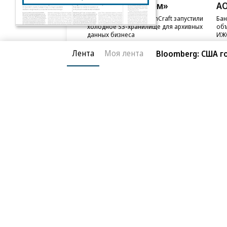
ПАО «ВымпелКом»
АО
Beeline Cloud и PlatformCraft запустили
Бан
холодное S3-хранилище для архивных
объ
данных бизнеса
ИЖС
Лента
Моя лента
Bloomberg: США 
Благотворительный фонд
О «Коммер
Архив
Контакты
18+ реклама
© АО «Коммерсантъ». 127006, Москва, Оружейный пе
Сетевое издание «Коммерсантъ» (доменное имя сайт
Федеральной службой по надзору в сфере связи, и
и массовых коммуникаций (Роскомнадзор), регистра
решения о регистрации: серия
Эл № ФС77-76922
от 1