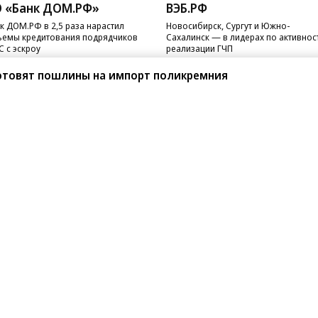
 «Банк ДОМ.РФ»
ВЭБ.РФ
к ДОМ.РФ в 2,5 раза нарастил
Новосибирск, Сургут и Южно-
емы кредитования подрядчиков
Сахалинск — в лидерах по активнос
 с эскроу
реализации ГЧП
готовят пошлины на импорт поликремния
санте»
Реклама
Обратная связь
Вакансии
Правовая информация
Android
E-mail рассылки
реулок д. 41,
тел. +7 (495) 797-69-70.
Партнерские проекты/матери
«Промо» и «Официальное со
а: kommersant.ru) зарегистрировано
нформационных технологий
На kommersant.ru применяют
ционный номер и дата принятия
1 октября 2019 г.