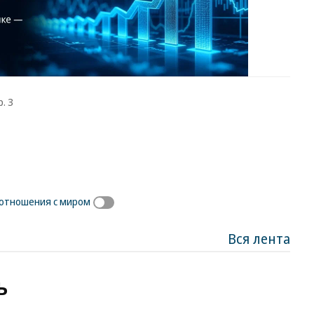
. 3
х отношения с миром
Вся лента
ь