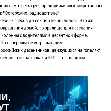
ания осмотреть груз, предприимчивые миротворцы
: "Осторожно, радиоактивно".
ных грехов до сих пор не числилось. Что же
возвращения домой, то зрелище для населения
т колонны с водителями в десантной форме,
 Но наверняка не устрашающим.
российских десантников, движущихся на "опелях"
лении, а не на танках и БТР — в западном.