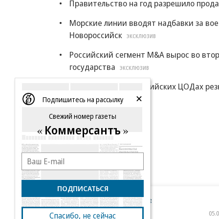
Правительство на год разрешило прода
Морские линии вводят надбавки за во
Новороссийск
ЭКСКЛЮЗИВ
Российский сегмент M&A вырос во втор
государства
ЭКСКЛЮЗИВ
Цены на места в российских ЦОДах рез
Подпишитесь на рассылку
Еще
Свежий номер газеты
Коммерсантъ
ПОДПИСАТЬСЯ
Новости компаний
Все
05.08.2026
05.
Спасибо, не сейчас