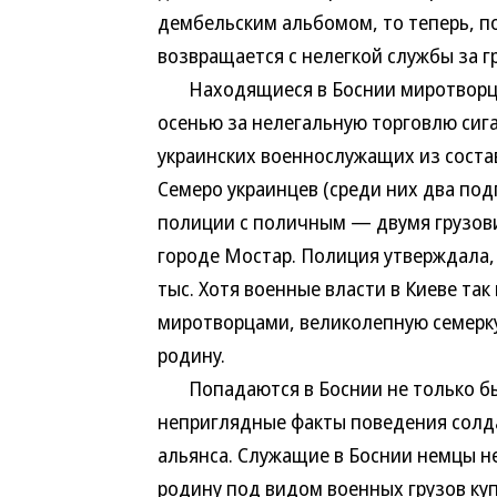
дембельским альбомом, то теперь, п
возвращается с нелегкой службы за г
Находящиеся в Боснии миротворцы 
осенью за нелегальную торговлю сиг
украинских военнослужащих из соста
Семеро украинцев (среди них два по
полиции с поличным — двумя грузов
городе Мостар. Полиция утверждала, 
тыс. Хотя военные власти в Киеве та
миротворцами, великолепную семерку
родину.
Попадаются в Боснии не только быв
неприглядные факты поведения солда
альянса. Служащие в Боснии немцы н
родину под видом военных грузов ку