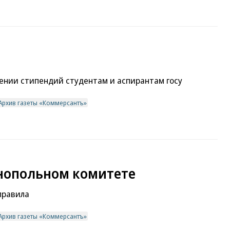
ении стипендий студентам и аспирантам госу
Архив газеты «Коммерсантъ»
онопольном комитете
правила
Архив газеты «Коммерсантъ»