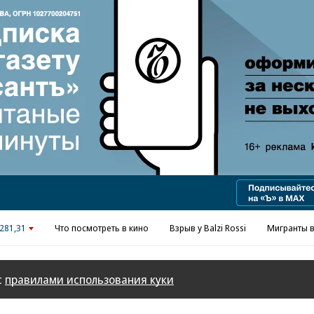
Реклама в «Ъ» www.kommersant.ru/ad
281,31
Что посмотреть в кино
Взрыв у Balzi Rossi
Мигранты в
с
правилами использования куки