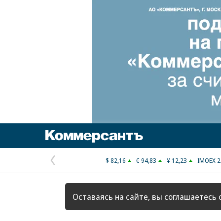
Коммерсантъ
$ 82,16
€ 94,83
¥ 12,23
IMOEX 2
Предыдущая
страница
Оставаясь на сайте, вы соглашаетесь 